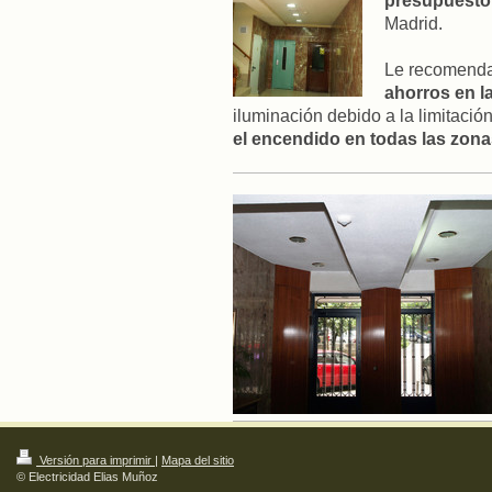
presupuesto
Madrid.
Le recomendam
ahorros en la
iluminación debido a la limitaci
el encendido en todas las zo
Versión para imprimir
|
Mapa del sitio
© Electricidad Elias Muñoz