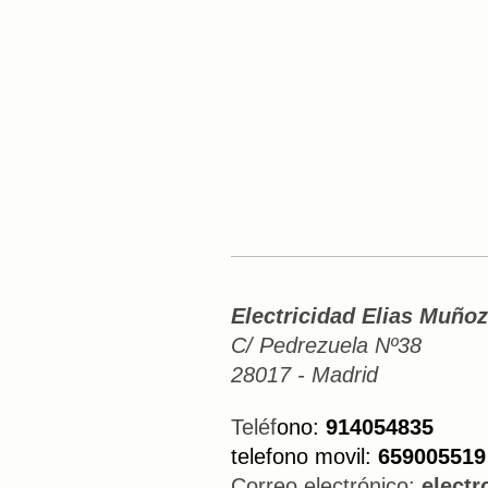
Electricidad Elias Muñoz
C/ Pedrezuela Nº38
28017 - Madrid
Teléf
ono:
914054835
telefono movil:
659005519
Correo electrónico:
elect